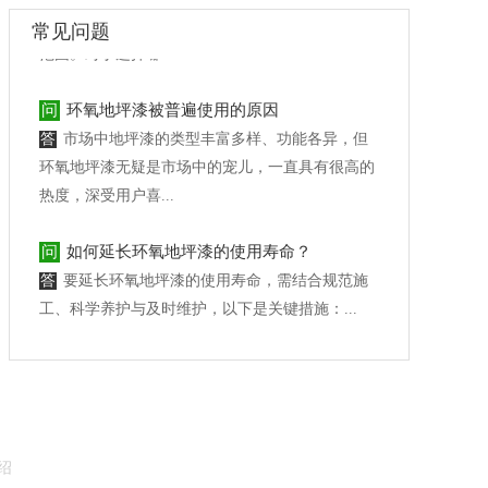
常见的地坪材料，它们各自有着不同的特点和适用
常见问题
范围。对于选择哪...
问
环氧地坪漆被普遍使用的原因
答
市场中地坪漆的类型丰富多样、功能各异，但
环氧地坪漆无疑是市场中的宠儿，一直具有很高的
热度，深受用户喜...
问
如何延长环氧地坪漆的使用寿命？
答
要延长环氧地坪漆的使用寿命，需结合规范施
工、科学养护与及时维护，以下是关键措施：...
问
环氧地坪公司哪家好
答
在寻求环氧地坪公司的服务时，选择一家优质
的公司至关重要。那么，环氧地坪公司哪家好
呢？...
绍
问
密封固化地坪和环氧地坪哪个比较好？