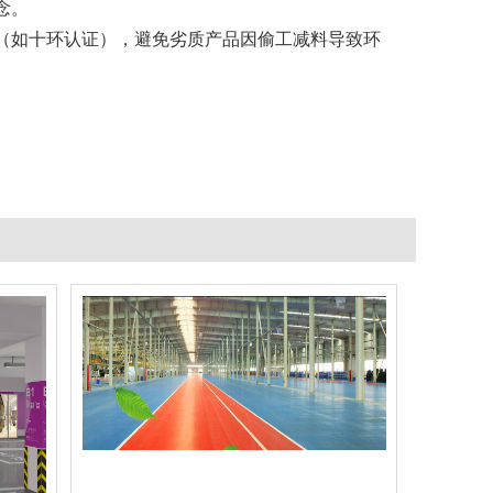
念。
如十环认证），避免劣质产品因偷工减料导致环
聚氨酯超耐磨环氧地坪
查看详情
聚氨酯地坪
立即询问