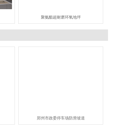
问
环氧地坪漆被普遍使用的原因
聚氨酯超耐磨环氧地坪
答
市场中地坪漆的类型丰富多样、功能各异，但
环氧地坪漆无疑是市场中的宠儿，一直具有很高的
热度，深受用户喜...
郑州市政委停车场防滑坡道
问
如何延长环氧地坪漆的使用寿命？
答
要延长环氧地坪漆的使用寿命，需结合规范施
查看详情
成功案例
工、科学养护与及时维护，以下是关键措施：...
问
环氧地坪公司哪家好
立即询问
答
在寻求环氧地坪公司的服务时，选择一家优质
的公司至关重要。那么，环氧地坪公司哪家好
呢？...
问
密封固化地坪和环氧地坪哪个比较好？
郑州市政委停车场防滑坡道
答
密封固化地坪和环氧地坪都是目前市场上比较