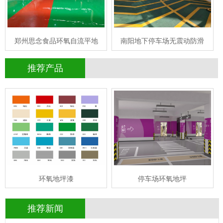
立即询问
立即询问
郑州思念食品环氧自流平地
南阳地下停车场无震动防滑
推荐产品
停车场环氧地坪
环氧地坪漆
情
查看详情
停车场地坪
环氧地坪
立即询问
立即询问
环氧地坪漆
停车场环氧地坪
推荐新闻