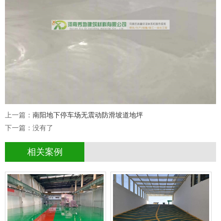
上一篇：
南阳地下停车场无震动防滑坡道地坪
下一篇：没有了
郑州思念食品环氧自流平地
南阳地下停车场无震动防滑
相关案例
情
查看详情
成功案例
成功案例