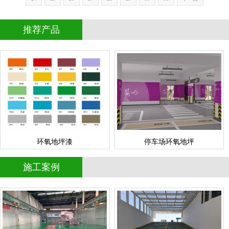
推荐产品
停车场环氧地坪
环氧地坪漆
情
查看详情
停车场地坪
环氧地坪
立即询问
立即询问
环氧地坪漆
停车场环氧地坪
郑州思念食品环氧自流平地
南阳地下停车场无震动防滑
施工案例
情
查看详情
成功案例
成功案例